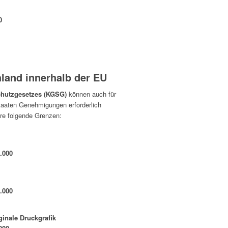
0
land innerhalb der EU
chutzgesetzes (KGSG)
können auch für
taaten Genehmigungen erforderlich
re folgende Grenzen:
.000
.000
ginale Druckgrafik