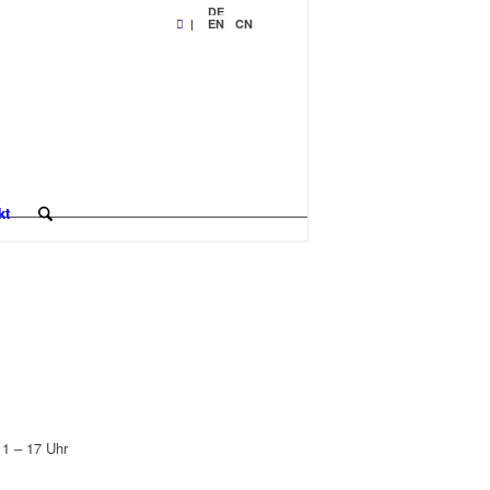
DE
|
EN
CN
kt
11 – 17 Uhr