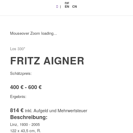
DE
|
EN
CN
Mouseover Zoom loading...
Los 330*
FRITZ AIGNER
Schätzpreis:
400 € - 600 €
Ergebnis:
814 €
inkl. Aufgeld und Mehrwertsteuer
Beschreibung:
Linz, 1930 - 2005
122 x 43,5 cm, R.