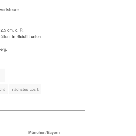
wertsteuer
42,5 cm, o. R.
ütten. In Bleistift unten
.
erg.
cht
nächstes Los
München/Bayern