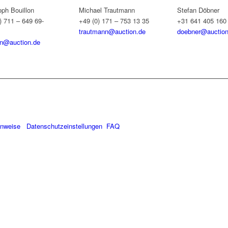
oph Bouillon
Michael Trautmann
Stefan Döbner
) 711 – 649 69-
+49 (0) 171 – 753 13 35
+31 641 405 160
trautmann@auction.de
doebner@auction
on@auction.de
inweise
Datenschutzeinstellungen
FAQ