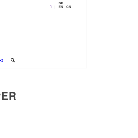
DE
|
EN
CN
kt
PER