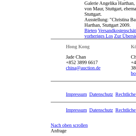
Galerie Angelika Harthan, 
von Maur, Stuttgart, ehemal
Stuttgart.
Ausstellung: "Christina Ba
Harthan, Stuttgart 2009.
Bieten
Versandkostenschä
vorheriges Los
Zur Übersi
Hong Kong
Kö
Jade Chan
Ch
+852 3899 6617
+4
china@auction.de
38
bo
Impressum
Datenschutz
Rechtlich
Impressum
Datenschutz
Rechtlich
Nach oben scrollen
Anfrage