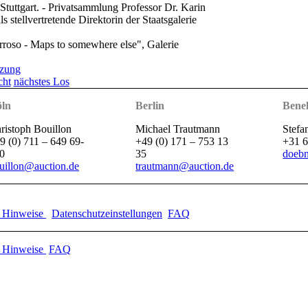
Stuttgart. - Privatsammlung Professor Dr. Karin
s stellvertretende Direktorin der Staatsgalerie
rroso - Maps to somewhere else", Galerie
tzung
cht
nächstes Los
ln
Berlin
Bene
ristoph Bouillon
Michael Trautmann
Stefa
9 (0) 711 – 649 69-
+49 (0) 171 – 753 13
+31 6
0
35
doebn
uillon@auction.de
trautmann@auction.de
e Hinweise
Datenschutzeinstellungen
FAQ
e Hinweise
FAQ