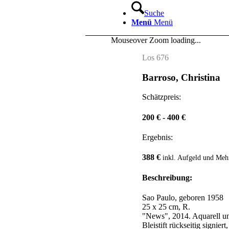
Suche
Menü
Menü
Mouseover Zoom loading...
Los 676
Barroso, Christina
Schätzpreis:
200 € - 400 €
Ergebnis:
388 €
inkl. Aufgeld und Meh
Beschreibung:
Sao Paulo, geboren 1958
25 x 25 cm, R.
"News", 2014. Aquarell und
Bleistift rückseitig signiert,