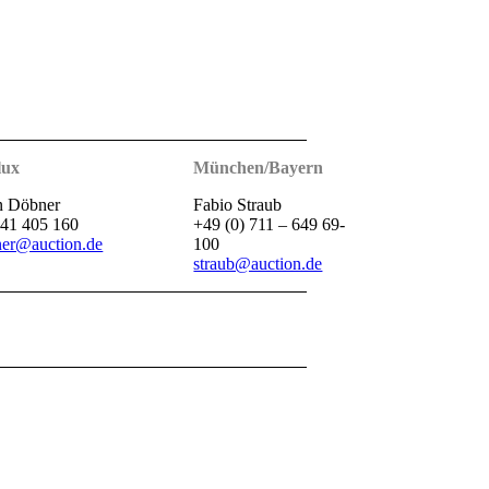
lux
München/Bayern
n Döbner
Fabio Straub
41 405 160
+49 (0) 711 – 649 69-
er@auction.de
100
straub@auction.de