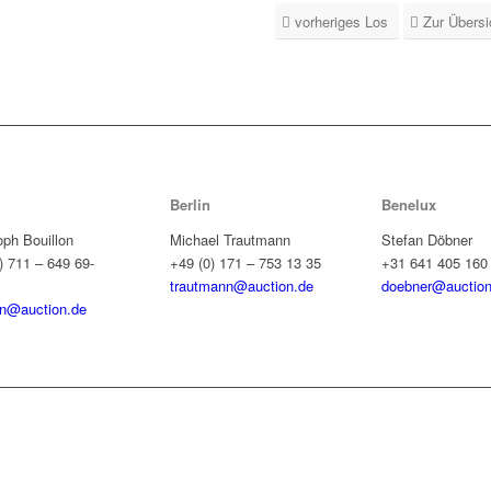
vorheriges Los
Zur Übersi
Berlin
Benelux
oph Bouillon
Michael Trautmann
Stefan Döbner
) 711 – 649 69-
+49 (0) 171 – 753 13 35
+31 641 405 160
trautmann@auction.de
doebner@auction
on@auction.de