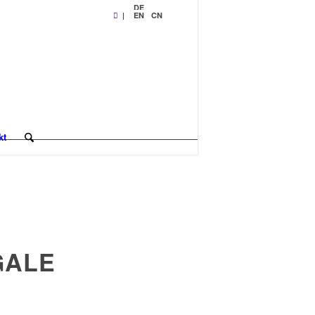
DE
|
EN
CN
kt
GALE