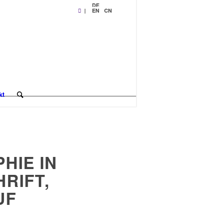
DE
|
EN
CN
kt
HIE IN
RIFT,
UF