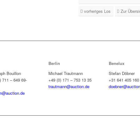
vorheriges Los
Zur Übersi
Berlin
Benelux
oph Bouillon
Michael Trautmann
Stefan Döbner
) 711 – 649 69-
+49 (0) 171 – 753 13 35
+31 641 405 160
trautmann@auction.de
doebner@auction
on@auction.de