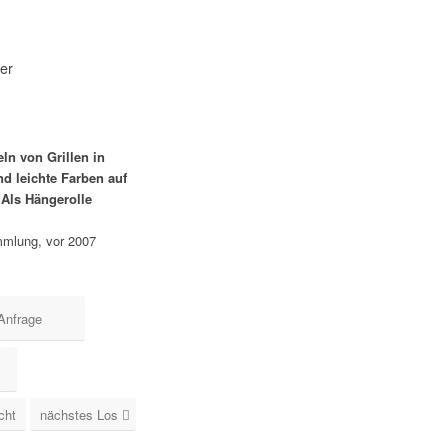
uer
n von Grillen in
d leichte Farben auf
 Als Hängerolle
mmlung, vor 2007
Anfrage
cht
nächstes Los