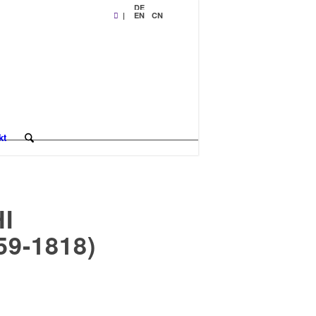
DE
|
EN
CN
kt
I
9-1818)