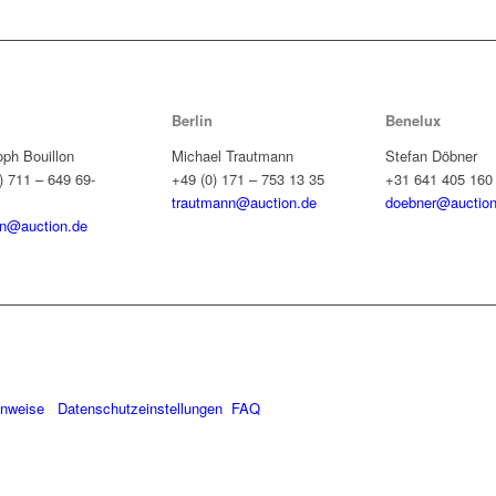
Berlin
Benelux
oph Bouillon
Michael Trautmann
Stefan Döbner
) 711 – 649 69-
+49 (0) 171 – 753 13 35
+31 641 405 160
trautmann@auction.de
doebner@auction
on@auction.de
inweise
Datenschutzeinstellungen
FAQ