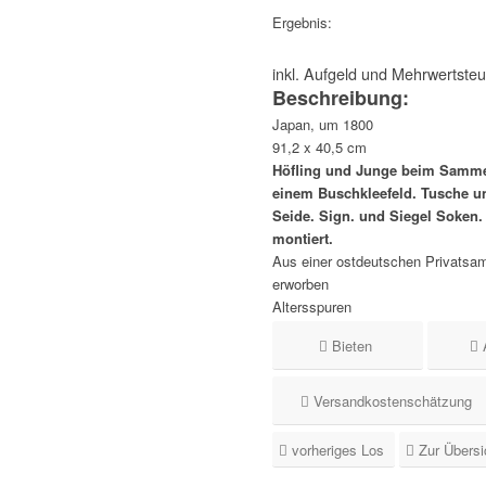
Ergebnis:
inkl. Aufgeld und Mehrwertste
Beschreibung:
Japan, um 1800
91,2 x 40,5 cm
Höfling und Junge beim Sammel
einem Buschkleefeld. Tusche un
Seide. Sign. und Siegel Soken.
montiert.
Aus einer ostdeutschen Privatsa
erworben
Altersspuren
Bieten
Versandkostenschätzung
vorheriges Los
Zur Übersi