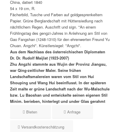
China, datiert 1840
54 x 19 cm, R.
Fächerbild, Tusche und Farben auf goldgesprenkeltem
Papier. Grüne Berglandschaft mit Hüttensiedlung nach
nächtlichem Regen. Auschrift und sign. "An einem
Frühlingstag des gengzi-Jahres in Anlehnung am Stil von
Gao Fangshan (1248-1310) für den ehrenwerten Freund Yu
Chuan. Angzhi". Künstlersiegel: "Angzhi".
Aus dem Nachlass des österreichischen Diplomaten
Dr. Dr. Rudolf Maijlat (1923-2007)
Zhu Angzhi stammte aus Wujin der Provinz Jiangsu,
war Qing-zeitlicher Maler. Seine frühen
Landschaftsmalereien waren vom Stil von Hui
Shouping und Wang Hui beeinflusst. In der späteren
Zeit malte er grüne Landschaft nach der Wu-Malschule
bzw. Lu Baoshan und entwickelte seinen eigenen Stil
Minim. berieben, hinterlegt und under Glas gerahmt
Bieten
Anfrage
Versandkostenschätzung