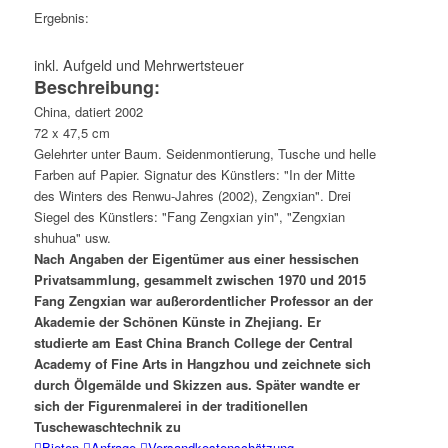
Ergebnis:
inkl. Aufgeld und Mehrwertsteuer
Beschreibung:
China, datiert 2002
72 x 47,5 cm
Gelehrter unter Baum. Seidenmontierung, Tusche und helle
Farben auf Papier. Signatur des Künstlers: "In der Mitte
des Winters des Renwu-Jahres (2002), Zengxian". Drei
Siegel des Künstlers: "Fang Zengxian yin", "Zengxian
shuhua" usw.
Nach Angaben der Eigentümer aus einer hessischen
Privatsammlung, gesammelt zwischen 1970 und 2015
Fang Zengxian war außerordentlicher Professor an der
Akademie der Schönen Künste in Zhejiang. Er
studierte am East China Branch College der Central
Academy of Fine Arts in Hangzhou und zeichnete sich
durch Ölgemälde und Skizzen aus. Später wandte er
sich der Figurenmalerei in der traditionellen
Tuschewaschtechnik zu
Bieten
Anfrage
Versandkostenschätzung