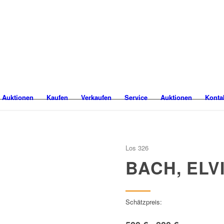
 Auktionen
Kaufen
Verkaufen
Service
Auktionen
Konta
Los 326
BACH, ELV
Schätzpreis: