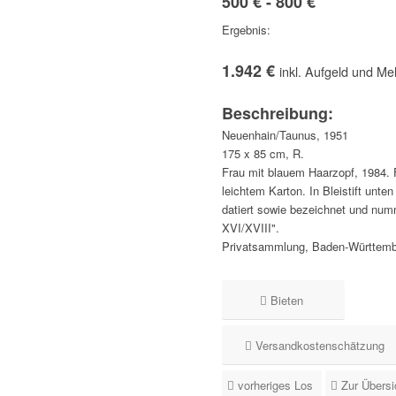
500 € - 800 €
Ergebnis:
1.942 €
inkl. Aufgeld und Me
Beschreibung:
Neuenhain/Taunus, 1951
175 x 85 cm, R.
Frau mit blauem Haarzopf, 1984. 
leichtem Karton. In Bleistift unten
datiert sowie bezeichnet und numm
XVI/XVIII".
Privatsammlung, Baden-Württemb
Bieten
Versandkostenschätzung
vorheriges Los
Zur Übersi