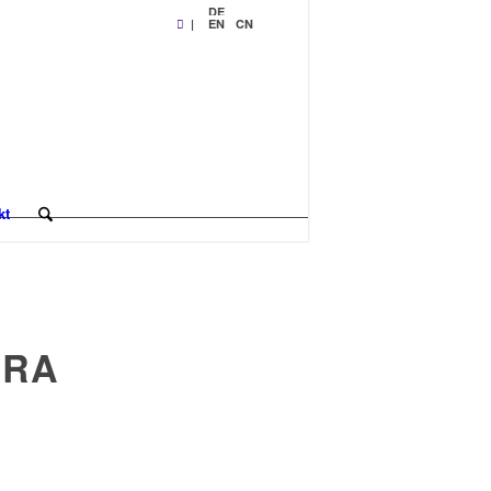
DE
|
EN
CN
kt
IRA