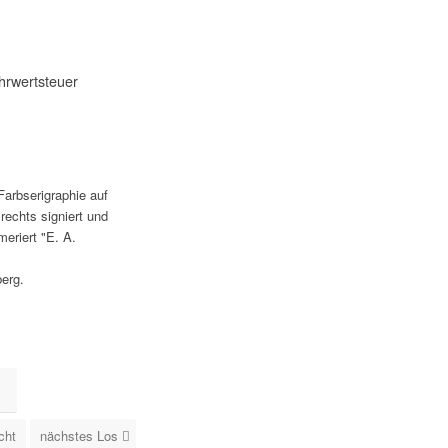
hrwertsteuer
Farbserigraphie auf
 rechts signiert und
eriert "E. A.
erg.
cht
nächstes Los