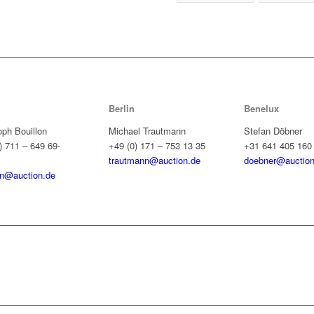
Berlin
Benelux
oph Bouillon
Michael Trautmann
Stefan Döbner
) 711 – 649 69-
+49 (0) 171 – 753 13 35
+31 641 405 160
trautmann@auction.de
doebner@auction
on@auction.de