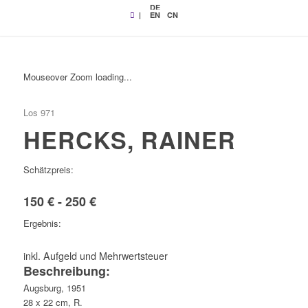
DE
|
EN
CN
Mouseover Zoom loading...
Los 971
HERCKS, RAINER
Schätzpreis:
150 € - 250 €
Ergebnis:
inkl. Aufgeld und Mehrwertsteuer
Beschreibung:
Augsburg, 1951
28 x 22 cm, R.