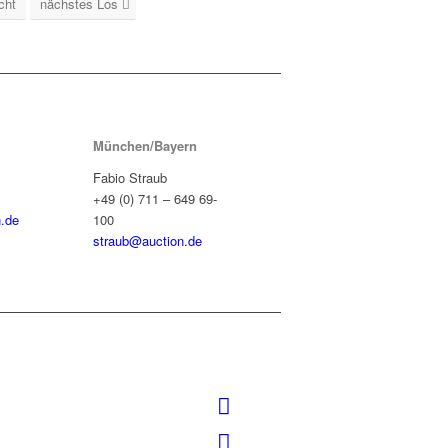
cht
nächstes Los
München/Bayern
Fabio Straub
+49 (0) 711 – 649 69-
.de
100
straub@auction.de