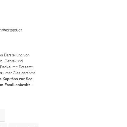
hrwertsteuer
en Darstellung von
en, Genre- und
Deckel mit Rotsamt
er unter Glas gerahmt.
 Kapitäns zur See
im Familienbesitz -