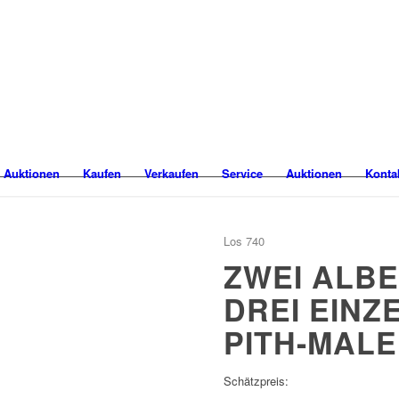
 Auktionen
Kaufen
Verkaufen
Service
Auktionen
Konta
Los 740
ZWEI ALB
DREI EINZ
PITH-MALE
Schätzpreis: