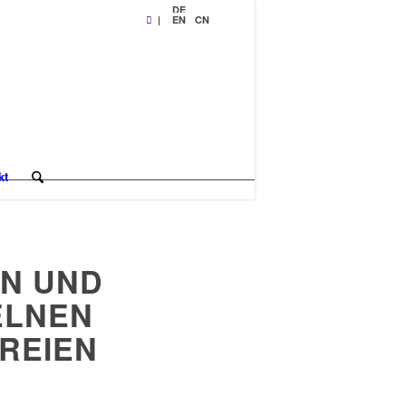
DE
|
EN
CN
kt
EN UND
ELNEN
REIEN