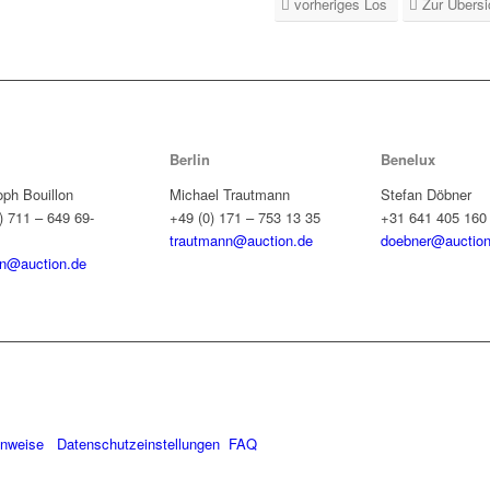
vorheriges Los
Zur Übersi
Berlin
Benelux
oph Bouillon
Michael Trautmann
Stefan Döbner
) 711 – 649 69-
+49 (0) 171 – 753 13 35
+31 641 405 160
trautmann@auction.de
doebner@auction
on@auction.de
inweise
Datenschutzeinstellungen
FAQ