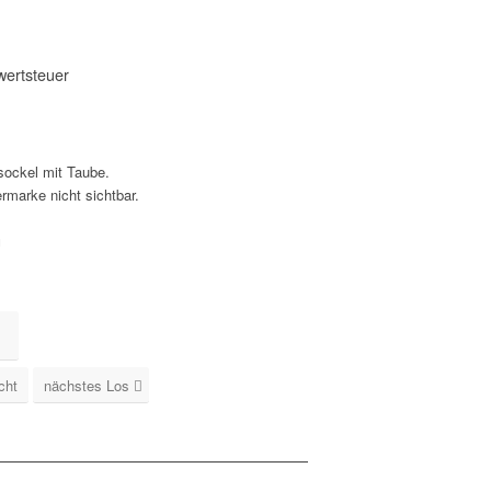
wertsteuer
sockel mit Taube.
rmarke nicht sichtbar.
g
cht
nächstes Los