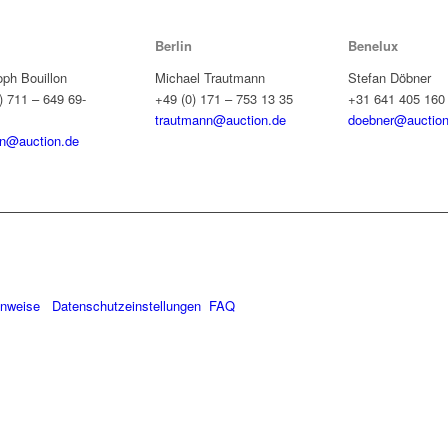
Berlin
Benelux
oph Bouillon
Michael Trautmann
Stefan Döbner
) 711 – 649 69-
+49 (0) 171 – 753 13 35
+31 641 405 160
trautmann@auction.de
doebner@auction
on@auction.de
inweise
Datenschutzeinstellungen
FAQ