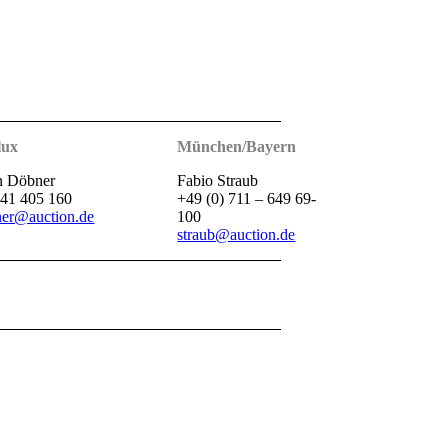
lux
München/Bayern
n Döbner
Fabio Straub
41 405 160
+49 (0) 711 – 649 69-
er@auction.de
100
straub@auction.de