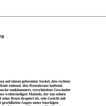
ng
ana auf einem geformten Sockel, den rechten
Knie ruhend, den Rosenkranz haltend,
 Tasche umklammert, verschiedene Gewänder
ines weitärmeligen Mantels, der um seinen
eine Brust drapiert ist, sein Gesicht mit
 geschlitzten Augen unter buschigen