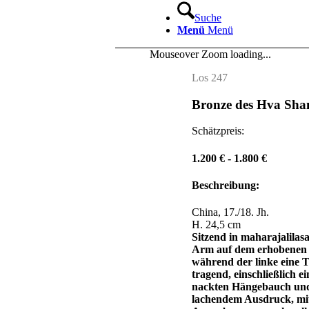
Suche
Menü
Menü
Mouseover Zoom loading...
Los 247
Bronze des Hva Sha
Schätzpreis:
1.200 € - 1.800 €
Beschreibung:
China, 17./18. Jh.
H. 24,5 cm
Sitzend in maharajalilas
Arm auf dem erhobenen 
während der linke eine
tragend, einschließlich e
nackten Hängebauch und s
lachendem Ausdruck, mit