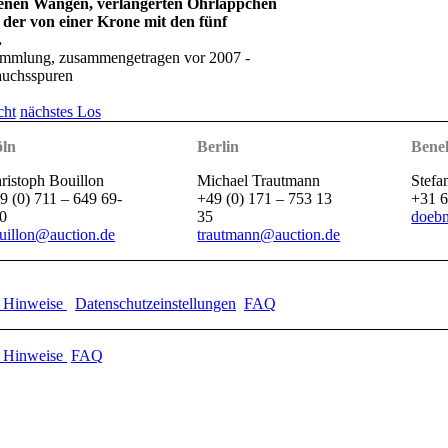
enen Wangen, verlängerten Ohrläppchen
der von einer Krone mit den fünf
.
sammlung, zusammengetragen vor 2007 -
rauchsspuren
cht
nächstes Los
ln
Berlin
Bene
ristoph Bouillon
Michael Trautmann
Stefa
9 (0) 711 – 649 69-
+49 (0) 171 – 753 13
+31 6
0
35
doebn
uillon@auction.de
trautmann@auction.de
e Hinweise
Datenschutzeinstellungen
FAQ
e Hinweise
FAQ