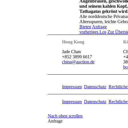
Augenbrauen, geschwoll
und seinem kahlen Kopf, 
Tathagatas gekrönt wird
Alte norddeutsche Privat
Altersspuren, leichte Geb
Bieten
Anfrage
vorheriges Los
Zur Übersi
Hong Kong
Kö
Jade Chan
Ch
+852 3899 6617
+4
china@auction.de
38
bo
Impressum
Datenschutz
Rechtlich
Impressum
Datenschutz
Rechtlich
Nach oben scrollen
Anfrage