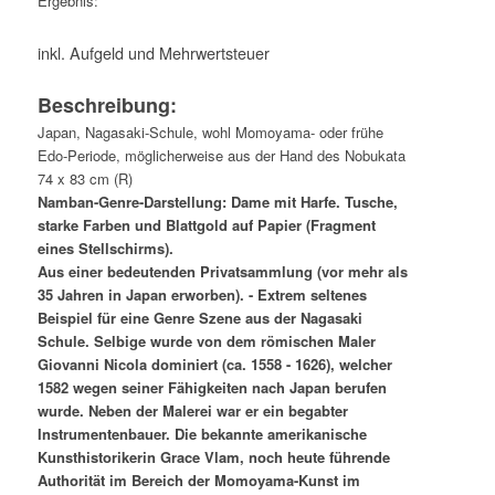
Ergebnis:
inkl. Aufgeld und Mehrwertsteuer
Beschreibung:
Japan, Nagasaki-Schule, wohl Momoyama- oder frühe
Edo-Periode, möglicherweise aus der Hand des Nobukata
74 x 83 cm (R)
Namban-Genre-Darstellung: Dame mit Harfe. Tusche,
starke Farben und Blattgold auf Papier (Fragment
eines Stellschirms).
Aus einer bedeutenden Privatsammlung (vor mehr als
35 Jahren in Japan erworben). - Extrem seltenes
Beispiel für eine Genre Szene aus der Nagasaki
Schule. Selbige wurde von dem römischen Maler
Giovanni Nicola dominiert (ca. 1558 - 1626), welcher
1582 wegen seiner Fähigkeiten nach Japan berufen
wurde. Neben der Malerei war er ein begabter
Instrumentenbauer. Die bekannte amerikanische
Kunsthistorikerin Grace Vlam, noch heute führende
Authorität im Bereich der Momoyama-Kunst im