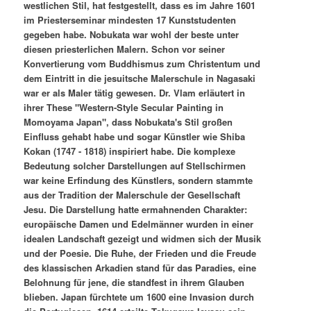
westlichen Stil, hat festgestellt, dass es im Jahre 1601
im Priesterseminar mindesten 17 Kunststudenten
gegeben habe. Nobukata war wohl der beste unter
diesen priesterlichen Malern. Schon vor seiner
Konvertierung vom Buddhismus zum Christentum und
dem Eintritt in die jesuitsche Malerschule in Nagasaki
war er als Maler tätig gewesen. Dr. Vlam erläutert in
ihrer These "Western-Style Secular Painting in
Momoyama Japan", dass Nobukata's Stil großen
Einfluss gehabt habe und sogar Künstler wie Shiba
Kokan (1747 - 1818) inspiriert habe. Die komplexe
Bedeutung solcher Darstellungen auf Stellschirmen
war keine Erfindung des Künstlers, sondern stammte
aus der Tradition der Malerschule der Gesellschaft
Jesu. Die Darstellung hatte ermahnenden Charakter:
europäische Damen und Edelmänner wurden in einer
idealen Landschaft gezeigt und widmen sich der Musik
und der Poesie. Die Ruhe, der Frieden und die Freude
des klassischen Arkadien stand für das Paradies, eine
Belohnung für jene, die standfest in ihrem Glauben
blieben. Japan fürchtete um 1600 eine Invasion durch