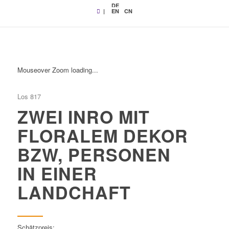
DE
|
EN
CN
Mouseover Zoom loading...
Los 817
ZWEI INRO MIT
FLORALEM DEKOR
BZW, PERSONEN
IN EINER
LANDCHAFT
Schätzpreis: