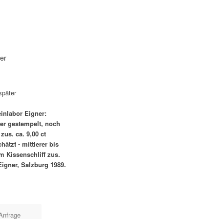
uer
später
inlabor Eigner:
der gestempelt, noch
zus. ca. 9,00 ct
chätzt - mittlerer bis
im Kissenschliff zus.
Eigner, Salzburg 1989.
Anfrage