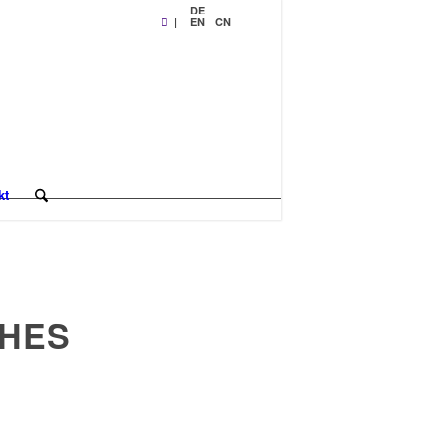
DE
|
EN
CN
kt
CHES