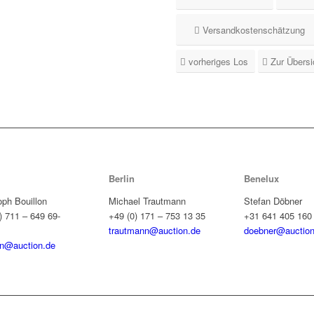
Versandkostenschätzung
vorheriges Los
Zur Übersi
Berlin
Benelux
oph Bouillon
Michael Trautmann
Stefan Döbner
) 711 – 649 69-
+49 (0) 171 – 753 13 35
+31 641 405 160
trautmann@auction.de
doebner@auction
on@auction.de