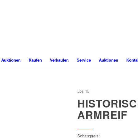
 Auktionen
Kaufen
Verkaufen
Service
Auktionen
Konta
Los 15
HISTORIS
ARMREIF
Schätzpreis: