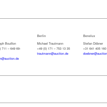
Berlin
Benelux
oph Bouillon
Michael Trautmann
Stefan Döbner
) 711 – 649 69-
+49 (0) 171 – 753 13 35
+31 641 405 160
trautmann@auction.de
doebner@auction
on@auction.de