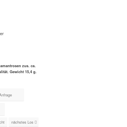
uer
Diamantrosen zus. ca.
lität. Gewicht 15,4 g.
Anfrage
cht
nächstes Los