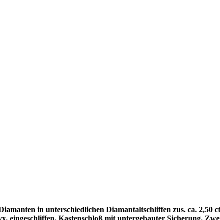
iamanten in unterschiedlichen Diamantaltschliffen zus. ca. 2,50 ct
nyx, eingeschliffen. Kastenschloß mit untergebauter Sicherung. Zw