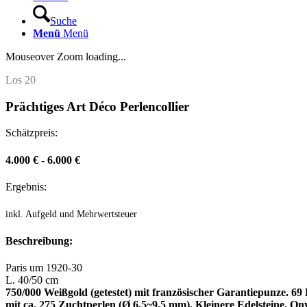
Suche
Menü
Menü
Mouseover Zoom loading...
Los 20
Prächtiges Art Déco Perlencollier
Schätzpreis:
4.000 € - 6.000 €
Ergebnis:
inkl. Aufgeld und Mehrwertsteuer
Beschreibung:
Paris um 1920-30
L. 40/50 cm
750/000 Weißgold (getestet) mit französischer Garantiepunze. 69 D
mit ca. 275 Zuchtperlen (Ø 6,5~9,5 mm). Kleinere Edelsteine, O