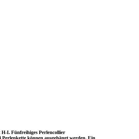
 H-I. Fünfreihiges Perlencollier
ei Perlenkette können ausgehängt werden. Ein