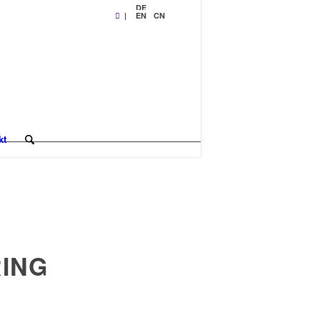
DE
|
EN
CN
kt
RING