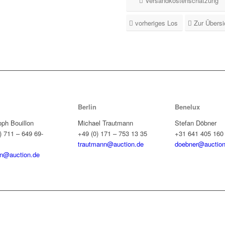
Versandkostenschätzung
vorheriges Los
Zur Übersi
Berlin
Benelux
oph Bouillon
Michael Trautmann
Stefan Döbner
) 711 – 649 69-
+49 (0) 171 – 753 13 35
+31 641 405 160
trautmann@auction.de
doebner@auction
on@auction.de