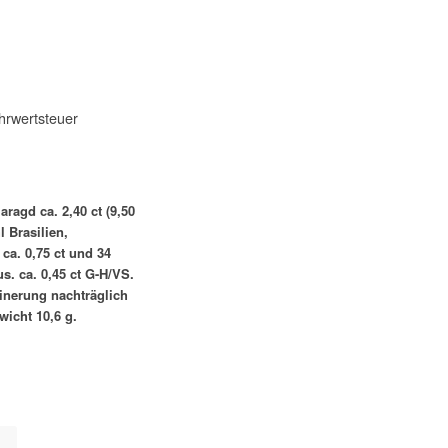
hrwertsteuer
aragd ca. 2,40 ct (9,50
l Brasilien,
 ca. 0,75 ct und 34
s. ca. 0,45 ct G-H/VS.
einerung nachträglich
icht 10,6 g.