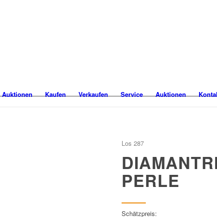
 Auktionen
Kaufen
Verkaufen
Service
Auktionen
Konta
Los 287
DIAMANTRI
PERLE
Schätzpreis: