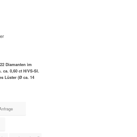
uer
 22 Diamanten im
. ca. 0,60 ct H/VS-SI.
s Lüster (Ø ca. 14
Anfrage