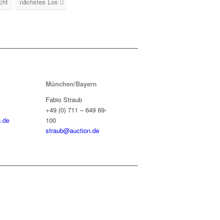
cht
nächstes Los
München/Bayern
Fabio Straub
+49 (0) 711 – 649 69-
.de
100
straub@auction.de