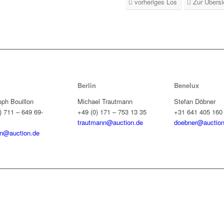
vorheriges Los
Zur Übersi
Berlin
Benelux
oph Bouillon
Michael Trautmann
Stefan Döbner
) 711 – 649 69-
+49 (0) 171 – 753 13 35
+31 641 405 160
trautmann@auction.de
doebner@auction
on@auction.de