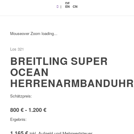
DE
|
EN
CN
Mouseover Zoom loading...
Los 321
BREITLING SUPER
OCEAN
HERRENARMBANDUHR
Schätzpreis:
800 € - 1.200 €
Ergebnis:
1.165 €
inkl. Aufgeld und Mehrwertsteuer