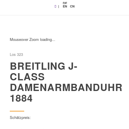
DE
|
EN
CN
Mouseover Zoom loading...
Los 323
BREITLING J-
CLASS
DAMENARMBANDUHR
1884
Schätzpreis: