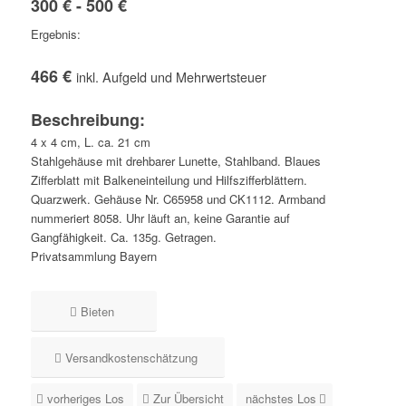
300 € - 500 €
Ergebnis:
466 €
inkl. Aufgeld und Mehrwertsteuer
Beschreibung:
4 x 4 cm, L. ca. 21 cm
Stahlgehäuse mit drehbarer Lunette, Stahlband. Blaues
Zifferblatt mit Balkeneinteilung und Hilfszifferblättern.
Quarzwerk. Gehäuse Nr. C65958 und CK1112. Armband
nummeriert 8058. Uhr läuft an, keine Garantie auf
Gangfähigkeit. Ca. 135g. Getragen.
Privatsammlung Bayern
Bieten
Versandkostenschätzung
vorheriges Los
Zur Übersicht
nächstes Los