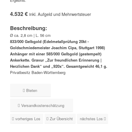
Ergebnis:
4.532 €
inkl. Aufgeld und Mehrwertsteuer
Beschreibung:
Ø ca. 2,8 cm | L. 56 cm
833/000 Gelbgold (Edelmetallprüfung 20kt -
Goldschmiedemeister Joachim Cipa, Stuttgart 1998)
Anhänger mit einer 585/000 Gelbgold (gestempelt)
Ankerkette. Gravur „Zur freundlichen Erinnerung |
Herzlichen Dank“ und „920x“. Gesamtgewicht 46,1 g.
Privatbesitz Baden-Württemberg
Bieten
Versandkostenschätzung
vorheriges Los
Zur Übersicht
nächstes Los