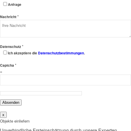
Anfrage
*
Nachricht
*
Datenschutz
Ich akzeptiere die
Datenschutzbestimmungen
.
*
Captcha
=
Absenden
x
Objekte einliefern
Unverbindliche Ersteinschätzung durch unsere Experten.