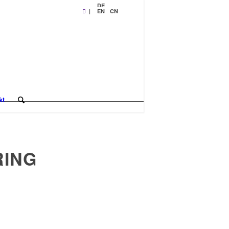
DE
|
EN
CN
kt
RING