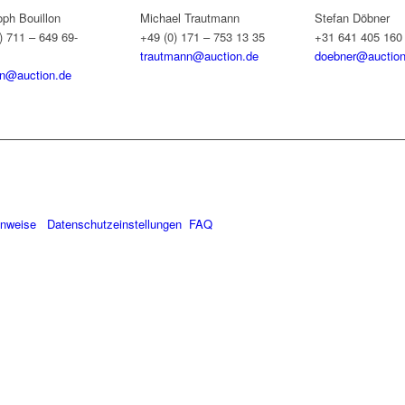
oph Bouillon
Michael Trautmann
Stefan Döbner
) 711 – 649 69-
+49 (0) 171 – 753 13 35
+31 641 405 160
trautmann@auction.de
doebner@auction
on@auction.de
inweise
Datenschutzeinstellungen
FAQ