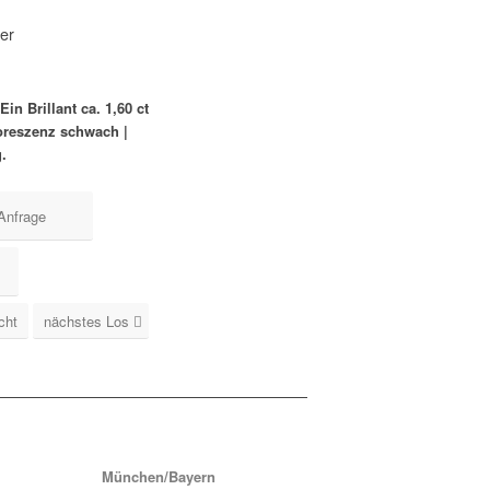
uer
in Brillant ca. 1,60 ct
uoreszenz schwach |
g.
Anfrage
cht
nächstes Los
München/Bayern