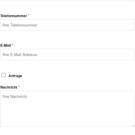
*
Telefonnummer
*
E-Mail
A
Anfrage
n
f
*
Nachricht
r
a
g
e