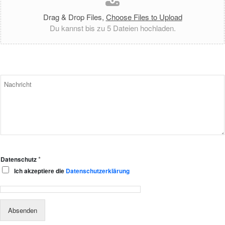
Drag & Drop Files,
Choose Files to Upload
Du kannst bis zu 5 Dateien hochladen.
N
a
c
h
r
i
c
h
t
*
Datenschutz
Ich akzeptiere die
Datenschutzerklärung
Absenden