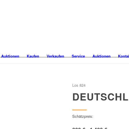
 Auktionen
Kaufen
Verkaufen
Service
Auktionen
Konta
Los 824
DEUTSCH
Schätzpreis: