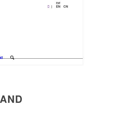
DE
|
EN
CN
kt
LAND