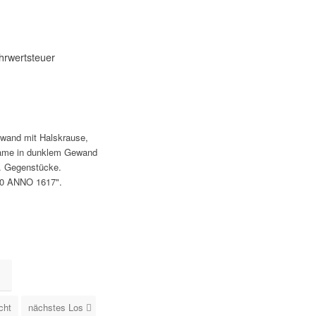
hrwertsteuer
ewand mit Halskrause,
 Dame in dunklem Gewand
. Gegenstücke.
50 ANNO 1617".
cht
nächstes Los