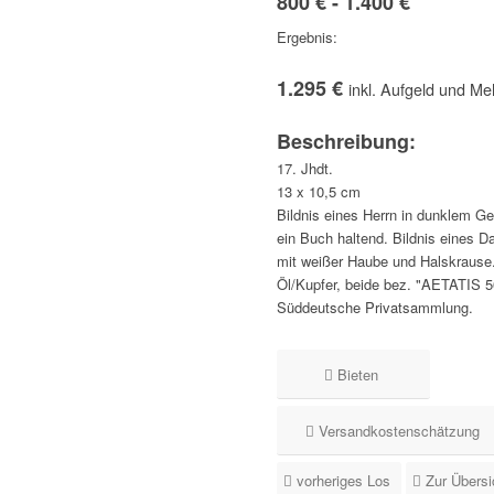
800 € - 1.400 €
Ergebnis:
1.295 €
inkl. Aufgeld und Me
Beschreibung:
17. Jhdt.
13 x 10,5 cm
Bildnis eines Herrn in dunklem G
ein Buch haltend. Bildnis eines
mit weißer Haube und Halskrause
Öl/Kupfer, beide bez. "AETATIS 
Süddeutsche Privatsammlung.
Bieten
Versandkostenschätzung
vorheriges Los
Zur Übersi