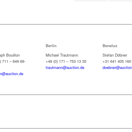
Berlin
Benelux
oph Bouillon
Michael Trautmann
Stefan Döbner
) 711 – 649 69-
+49 (0) 171 – 753 13 35
+31 641 405 160
trautmann@auction.de
doebner@auction
on@auction.de