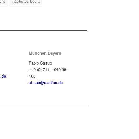
cht
nächstes Los
München/Bayern
Fabio Straub
+49 (0) 711 – 649 69-
.de
100
straub@auction.de