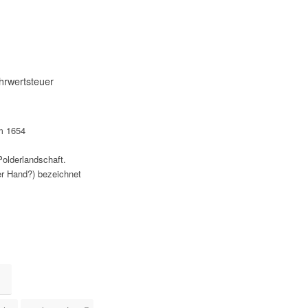
hrwertsteuer
m 1654
Polderlandschaft.
er Hand?) bezeichnet