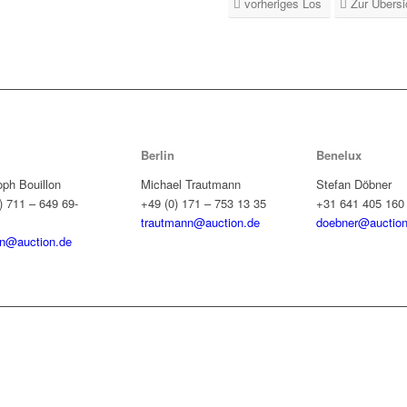
vorheriges Los
Zur Übersi
Berlin
Benelux
oph Bouillon
Michael Trautmann
Stefan Döbner
) 711 – 649 69-
+49 (0) 171 – 753 13 35
+31 641 405 160
trautmann@auction.de
doebner@auction
on@auction.de