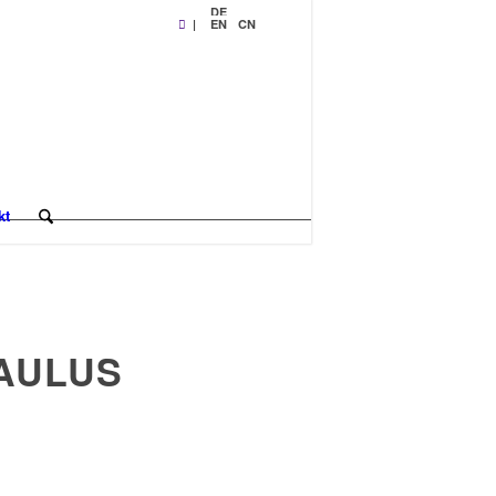
DE
|
EN
CN
kt
PAULUS