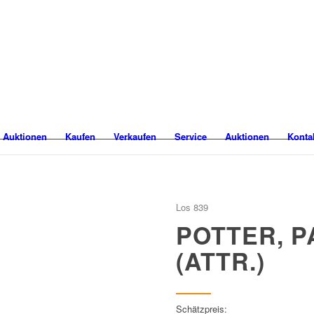
 Auktionen
Kaufen
Verkaufen
Service
Auktionen
Konta
Los 839
POTTER, 
(ATTR.)
Schätzpreis: