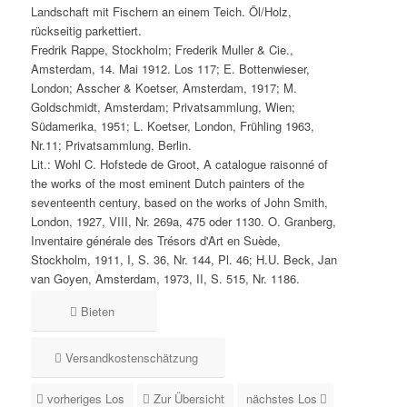
Landschaft mit Fischern an einem Teich. Öl/Holz,
rückseitig parkettiert.
Fredrik Rappe, Stockholm; Frederik Muller & Cie.,
Amsterdam, 14. Mai 1912. Los 117; E. Bottenwieser,
London; Asscher & Koetser, Amsterdam, 1917; M.
Goldschmidt, Amsterdam; Privatsammlung, Wien;
Südamerika, 1951; L. Koetser, London, Frühling 1963,
Nr.11; Privatsammlung, Berlin.
Lit.: Wohl C. Hofstede de Groot, A catalogue raisonné of
the works of the most eminent Dutch painters of the
seventeenth century, based on the works of John Smith,
London, 1927, VIII, Nr. 269a, 475 oder 1130. O. Granberg,
Inventaire générale des Trésors d'Art en Suède,
Stockholm, 1911, I, S. 36, Nr. 144, Pl. 46; H.U. Beck, Jan
van Goyen, Amsterdam, 1973, II, S. 515, Nr. 1186.
Bieten
Versandkostenschätzung
vorheriges Los
Zur Übersicht
nächstes Los