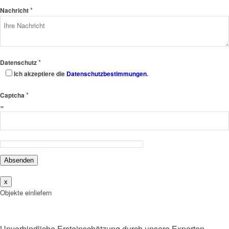
*
Nachricht
*
Datenschutz
Ich akzeptiere die
Datenschutzbestimmungen
.
*
Captcha
=
Absenden
x
Objekte einliefern
Unverbindliche Ersteinschätzung durch unsere Experten.