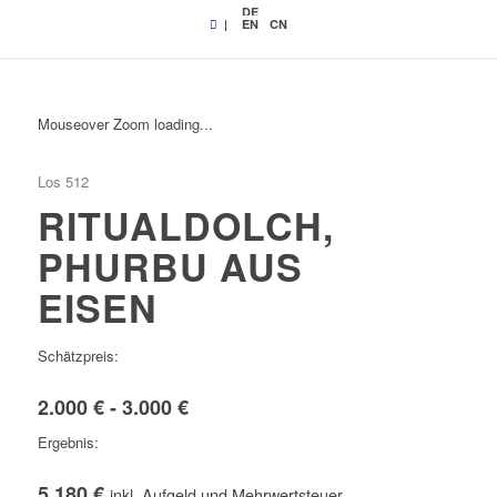
DE
|
EN
CN
Mouseover Zoom loading...
Los 512
RITUALDOLCH,
PHURBU AUS
EISEN
Schätzpreis:
2.000 € - 3.000 €
Ergebnis:
5.180 €
inkl. Aufgeld und Mehrwertsteuer