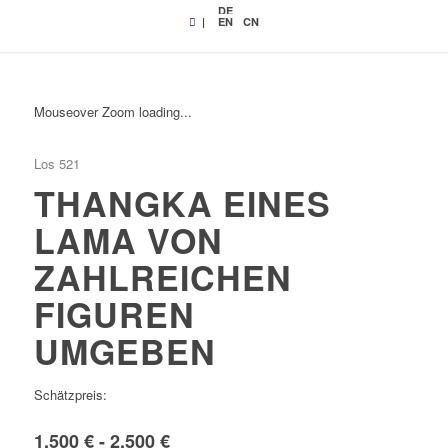
DE
|
EN
CN
Mouseover Zoom loading...
Los 521
THANGKA EINES
LAMA VON
ZAHLREICHEN
FIGUREN
UMGEBEN
Schätzpreis:
1.500 € - 2.500 €