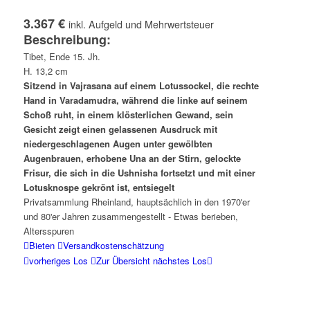
3.367 €
inkl. Aufgeld und Mehrwertsteuer
Beschreibung:
Tibet, Ende 15. Jh.
H. 13,2 cm
Sitzend in Vajrasana auf einem Lotussockel, die rechte
Hand in Varadamudra, während die linke auf seinem
Schoß ruht, in einem klösterlichen Gewand, sein
Gesicht zeigt einen gelassenen Ausdruck mit
niedergeschlagenen Augen unter gewölbten
Augenbrauen, erhobene Una an der Stirn, gelockte
Frisur, die sich in die Ushnisha fortsetzt und mit einer
Lotusknospe gekrönt ist, entsiegelt
Privatsammlung Rheinland, hauptsächlich in den 1970'er
und 80'er Jahren zusammengestellt - Etwas berieben,
Altersspuren
Bieten
Versandkostenschätzung
vorheriges Los
Zur Übersicht
nächstes Los