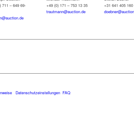
) 711 – 649 69-
+49 (0) 171 – 753 13 35
+31 641 405 160
trautmann@auction.de
doebner@auction
on@auction.de
inweise
Datenschutzeinstellungen
FAQ