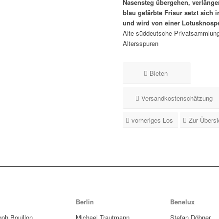
Nasensteg übergehen, verlänge
blau gefärbte Frisur setzt sich 
und wird von einer Lotusknospe
Alte süddeutsche Privatsammlung
Altersspuren
Bieten
Versandkostenschätzung
vorheriges Los
Zur Übersi
Berlin
Benelux
oph Bouillon
Michael Trautmann
Stefan Döbner