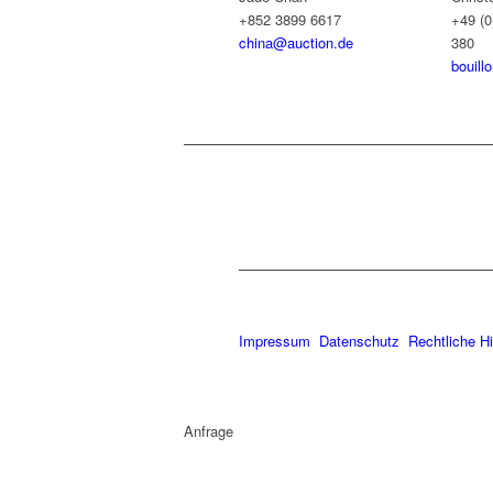
+852 3899 6617
+49 (0
china@auction.de
380
bouill
Impressum
Datenschutz
Rechtliche H
Anfrage