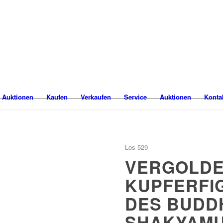
 Auktionen
Kaufen
Verkaufen
Service
Auktionen
Konta
Los 529
VERGOLD
KUPFERFI
DES BUDD
SHAKYAMU