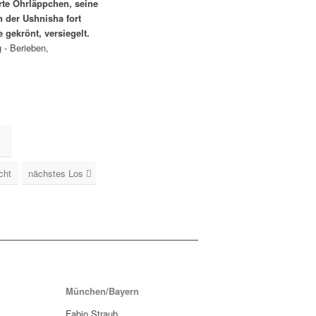
rte Ohrläppchen, seine
in der Ushnisha fort
 gekrönt, versiegelt.
 - Berieben,
cht
nächstes Los
München/Bayern
Fabio Straub