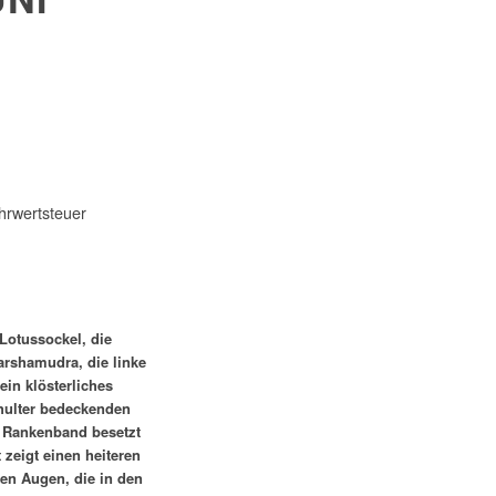
hrwertsteuer
Lotussockel, die
arshamudra, die linke
ein klösterliches
hulter bedeckenden
 Rankenband besetzt
t zeigt einen heiteren
en Augen, die in den