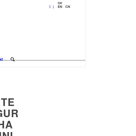
DE
|
EN
CN
kt
ETE
GUR
HA
NI