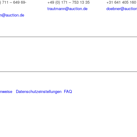
) 711 – 649 69-
+49 (0) 171 – 753 13 35
+31 641 405 160
trautmann@auction.de
doebner@auction
on@auction.de
inweise
Datenschutzeinstellungen
FAQ