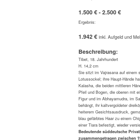
1.500 € - 2.500 €
Ergebnis:
1.942 €
inkl. Aufgeld und Me
Beschreibung:
Tibet, 18. Jahrhundert
H. 14,2 cm
Sie sitzt im Vajrasana auf einem
Lotussockel; ihre Haupt-Hände ha
Kalasha, die beiden mittleren Hän
Pfeil und Bogen, die oberen mit e
Figur und im Abhayamudra, im Sa
behängt, ihr kaltvergoldeter dreikö
heiterem Gesichtsausdruck, gemal
blau gefärbtes Haar zu einem Ch
einer Tiara befestigt, wieder versie
Bedeutende süddeutsche Priva
zusammengetragen zwischen 19