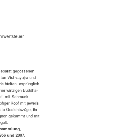
hrwertsteuer
 separat gegossenen
lten Vishvayajra und
de hielten ursprünglich
iner winzigen Buddha-
ri, mit Schmuck
pfiger Kopf mit jeweils
te Gesichtszüge, ihr
ignon gekämmt und mit
gelt.
tsammlung,
56 und 2007,