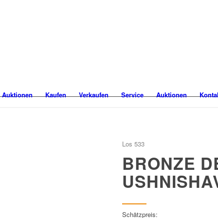
 Auktionen
Kaufen
Verkaufen
Service
Auktionen
Konta
Los 533
BRONZE D
USHNISHA
Schätzpreis: