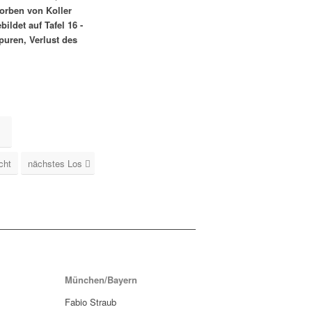
rben von Koller
bildet auf Tafel 16 -
puren, Verlust des
cht
nächstes Los
München/Bayern
Fabio Straub