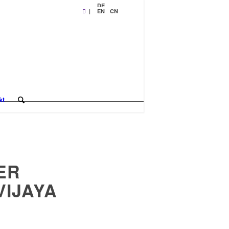
DE
|
EN
CN
kt
ER
VIJAYA