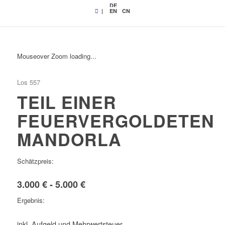
DE
|
EN
CN
Mouseover Zoom loading...
Los 557
TEIL EINER
FEUERVERGOLDETEN
MANDORLA
Schätzpreis:
3.000 € - 5.000 €
Ergebnis:
inkl. Aufgeld und Mehrwertsteuer