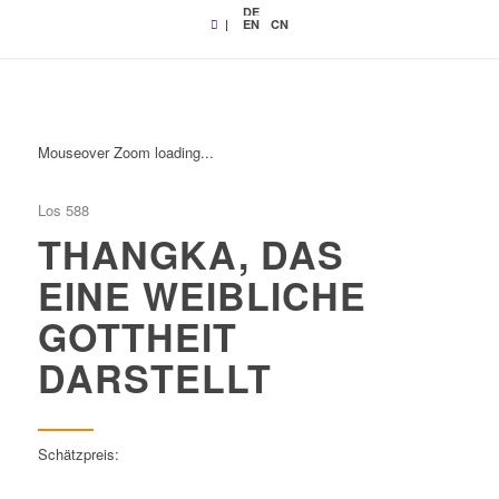
DE
|
EN
CN
Mouseover Zoom loading...
Los 588
THANGKA, DAS
EINE WEIBLICHE
GOTTHEIT
DARSTELLT
Schätzpreis: