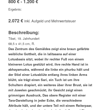
800 € - 1.200 €
Ergebnis:
2.072 €
inkl. Aufgeld und Mehrwertsteuer
Beschreibung:
Tibet, 19. Jahrhundert
68,5 x 41,5 cm, R.
Das Zentrum des Gemäldes zeigt eine braun gefärbte
weibliche Gottheit, die in lalitasana auf einer
Lotusbasis sitzt, wobei ihr rechter Fuß von einem
kleineren Lotus gestützt wird, ihre rechte Hand ist in
abhayamudra, während die linke ein phurbu hält und
der Stiel einer Lotusblüte entlang ihres linken Arms
blüht, sie trägt einen Sari, ein Tuch ist um ihre
Schultern drapiert, ein weiteres über ihrer Brust, sie ist
mit Juwelen geschmückt, ihr Gesicht zeigt einen
grimmigen Ausdruck, Das obere Register mit einer
Tara-Darstellung in jeder Ecke, die verschiedene
Attribute hält, und der untere Teil mit einem Reiterpaar,