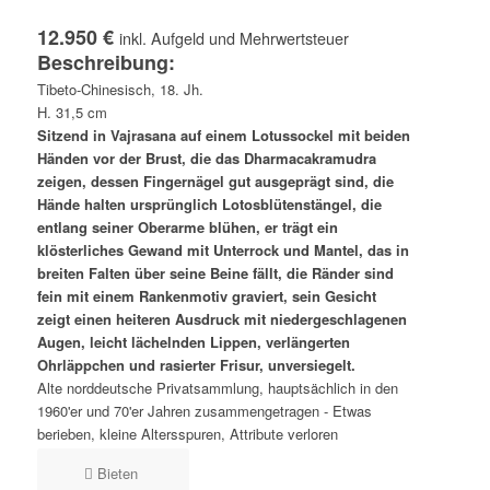
12.950 €
inkl. Aufgeld und Mehrwertsteuer
Beschreibung:
Tibeto-Chinesisch, 18. Jh.
H. 31,5 cm
Sitzend in Vajrasana auf einem Lotussockel mit beiden
Händen vor der Brust, die das Dharmacakramudra
zeigen, dessen Fingernägel gut ausgeprägt sind, die
Hände halten ursprünglich Lotosblütenstängel, die
entlang seiner Oberarme blühen, er trägt ein
klösterliches Gewand mit Unterrock und Mantel, das in
breiten Falten über seine Beine fällt, die Ränder sind
fein mit einem Rankenmotiv graviert, sein Gesicht
zeigt einen heiteren Ausdruck mit niedergeschlagenen
Augen, leicht lächelnden Lippen, verlängerten
Ohrläppchen und rasierter Frisur, unversiegelt.
Alte norddeutsche Privatsammlung, hauptsächlich in den
1960'er und 70'er Jahren zusammengetragen - Etwas
berieben, kleine Altersspuren, Attribute verloren
Bieten