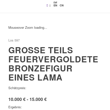
DE
|
EN
CN
Mouseover Zoom loading...
Los 597
GROSSE TEILS F
EUERVERGOLDETE B
RONZEFIGUR E
INES LAMA
Schätzpreis:
10.000 € - 15.000 €
Ergebnis: