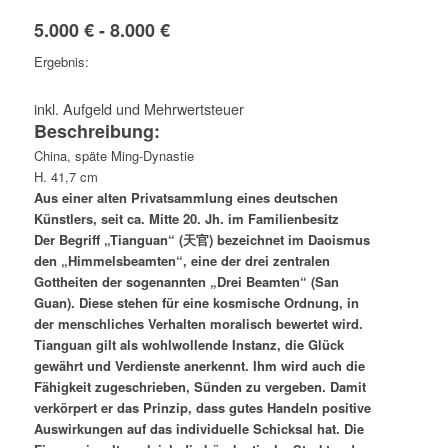
5.000 € - 8.000 €
Ergebnis:
inkl. Aufgeld und Mehrwertsteuer
Beschreibung:
China, späte Ming-Dynastie
H. 41,7 cm
Aus einer alten Privatsammlung eines deutschen
Künstlers, seit ca. Mitte 20. Jh. im Familienbesitz
Der Begriff „Tianguan“ (天官) bezeichnet im Daoismus
den „Himmelsbeamten“, eine der drei zentralen
Gottheiten der sogenannten „Drei Beamten“ (San
Guan). Diese stehen für eine kosmische Ordnung, in
der menschliches Verhalten moralisch bewertet wird.
Tianguan gilt als wohlwollende Instanz, die Glück
gewährt und Verdienste anerkennt. Ihm wird auch die
Fähigkeit zugeschrieben, Sünden zu vergeben. Damit
verkörpert er das Prinzip, dass gutes Handeln positive
Auswirkungen auf das individuelle Schicksal hat. Die