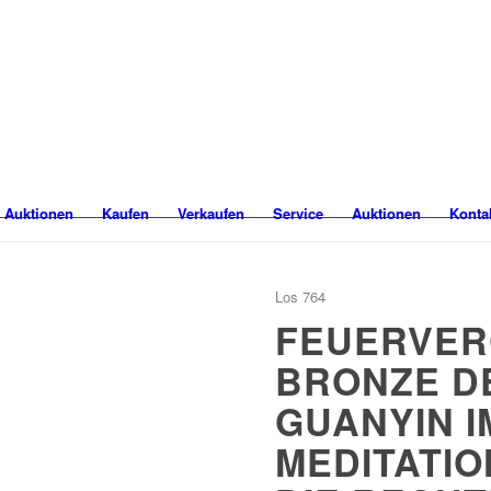
 Auktionen
Kaufen
Verkaufen
Service
Auktionen
Konta
Los 764
FEUERVER
BRONZE D
GUANYIN I
MEDITATIO