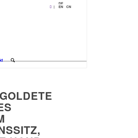
DE
|
EN
CN
kt
GOLDETE
ES
M
NSSITZ,