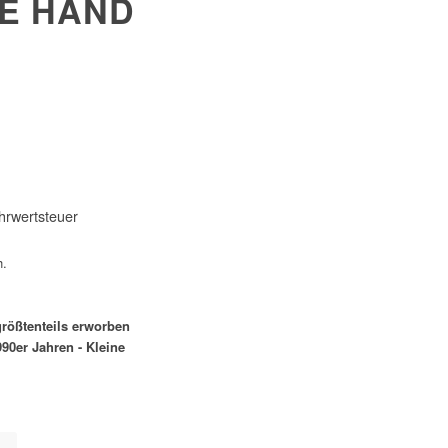
TE HAND
hrwertsteuer
h.
rößtenteils erworben
990er Jahren - Kleine