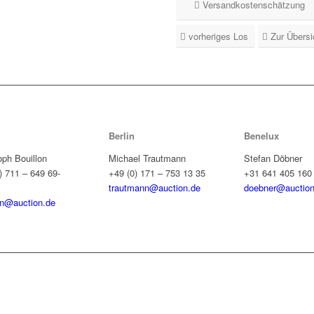
Versandkostenschätzung
vorheriges Los
Zur Übersi
Berlin
Benelux
oph Bouillon
Michael Trautmann
Stefan Döbner
) 711 – 649 69-
+49 (0) 171 – 753 13 35
+31 641 405 160
trautmann@auction.de
doebner@auction
on@auction.de