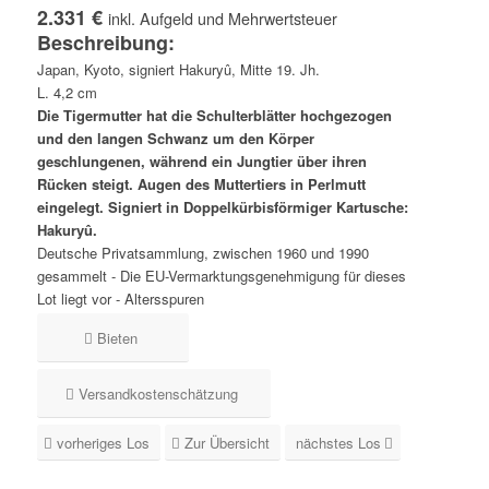
2.331 €
inkl. Aufgeld und Mehrwertsteuer
Beschreibung:
Japan, Kyoto, signiert Hakuryû, Mitte 19. Jh.
L. 4,2 cm
Die Tigermutter hat die Schulterblätter hochgezogen
und den langen Schwanz um den Körper
geschlungenen, während ein Jungtier über ihren
Rücken steigt. Augen des Muttertiers in Perlmutt
eingelegt. Signiert in Doppelkürbisförmiger Kartusche:
Hakuryû.
Deutsche Privatsammlung, zwischen 1960 und 1990
gesammelt - Die EU-Vermarktungsgenehmigung für dieses
Lot liegt vor - Altersspuren
Bieten
Versandkostenschätzung
vorheriges Los
Zur Übersicht
nächstes Los