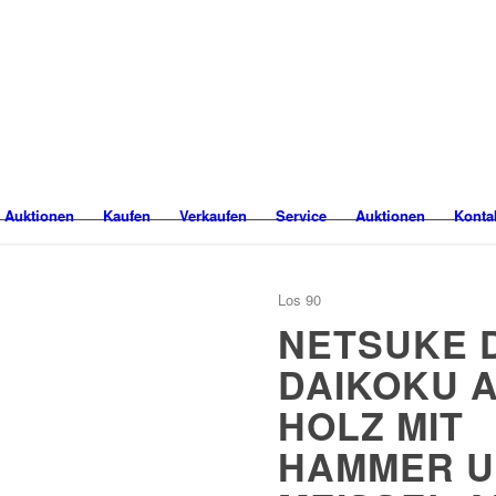
 Auktionen
Kaufen
Verkaufen
Service
Auktionen
Konta
Los 90
NETSUKE 
DAIKOKU 
HOLZ MIT
HAMMER 