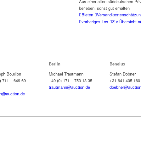
Aus einer alten süddeutschen Pr
berieben, sonst gut erhalten
Bieten
Versandkostenschätzun
vorheriges Los
Zur Übersicht
n
Berlin
Benelux
oph Bouillon
Michael Trautmann
Stefan Döbner
) 711 – 649 69-
+49 (0) 171 – 753 13 35
+31 641 405 160
trautmann@auction.de
doebner@auction
on@auction.de