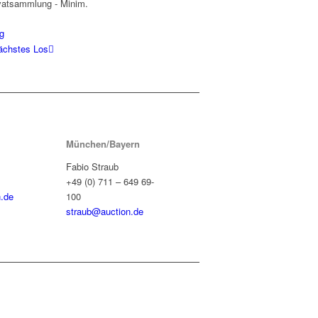
ivatsammlung - Minim.
g
ächstes Los
München/Bayern
Fabio Straub
+49 (0) 711 – 649 69-
.de
100
straub@auction.de