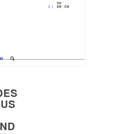
DE
|
EN
CN
kt
DES
AUS
UND