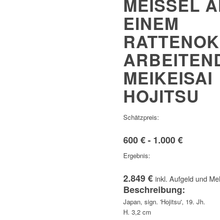
MEISSEL AN
INEM R
ATTENOKI
RBEITEND 
EIKEISAI H
OJITSU
Schätzpreis:
600 € - 1.000 €
Ergebnis:
2.849 €
inkl. Aufgeld und Me
Beschreibung:
Japan, sign. 'Hojitsu', 19. Jh.
H. 3,2 cm