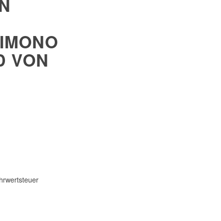
 E
MONO A
VON M
hrwertsteuer