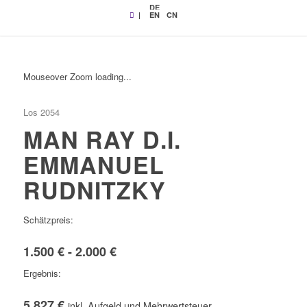
DE
|
EN
CN
Mouseover Zoom loading...
Los 2054
MAN RAY D.I.
EMMANUEL
RUDNITZKY
Schätzpreis:
1.500 € - 2.000 €
Ergebnis:
5.827 €
inkl. Aufgeld und Mehrwertsteuer