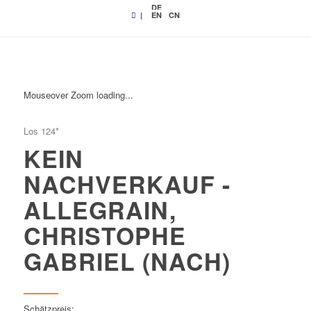
DE
|
EN
CN
Mouseover Zoom loading...
Los 124*
KEIN
NACHVERKAUF -
ALLEGRAIN,
CHRISTOPHE
GABRIEL (NACH)
Schätzpreis: