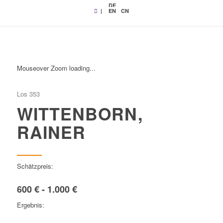
DE
|
EN
CN
Mouseover Zoom loading...
Los 353
WITTENBORN,
RAINER
Schätzpreis:
600 € - 1.000 €
Ergebnis: