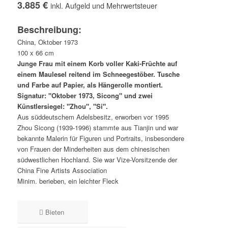
3.885 €
inkl. Aufgeld und Mehrwertsteuer
Beschreibung:
China, Oktober 1973
100 x 66 cm
Junge Frau mit einem Korb voller Kaki-Früchte auf
einem Maulesel reitend im Schneegestöber. Tusche
und Farbe auf Papier, als Hängerolle montiert.
Signatur: "Oktober 1973, Sicong" und zwei
Künstlersiegel: "Zhou", "Si".
Aus süddeutschem Adelsbesitz, erworben vor 1995
Zhou Sicong (1939-1996) stammte aus Tianjin und war
bekannte Malerin für Figuren und Portraits, insbesondere
von Frauen der Minderheiten aus dem chinesischen
südwestlichen Hochland. Sie war Vize-Vorsitzende der
China Fine Artists Association
Minim. berieben, ein leichter Fleck
Bieten