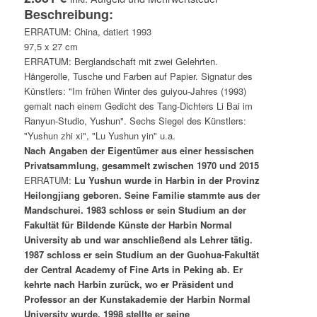
Beschreibung:
ERRATUM: China, datiert 1993
97,5 x 27 cm
ERRATUM: Berglandschaft mit zwei Gelehrten.
Hängerolle, Tusche und Farben auf Papier. Signatur des
Künstlers: "Im frühen Winter des guiyou-Jahres (1993)
gemalt nach einem Gedicht des Tang-Dichters Li Bai im
Ranyun-Studio, Yushun". Sechs Siegel des Künstlers:
"Yushun zhi xi", "Lu Yushun yin" u.a.
Nach Angaben der Eigentümer aus einer hessischen
Privatsammlung, gesammelt zwischen 1970 und 2015
ERRATUM:
Lu Yushun wurde in Harbin in der Provinz
Heilongjiang geboren. Seine Familie stammte aus der
Mandschurei. 1983 schloss er sein Studium an der
Fakultät für Bildende Künste der Harbin Normal
University ab und war anschließend als Lehrer tätig.
1987 schloss er sein Studium an der Guohua-Fakultät
der Central Academy of Fine Arts in Peking ab. Er
kehrte nach Harbin zurück, wo er Präsident und
Professor an der Kunstakademie der Harbin Normal
University wurde. 1998 stellte er seine