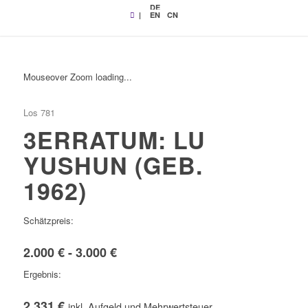
DE
|
EN
CN
Mouseover Zoom loading...
Los 781
3ERRATUM: LU
YUSHUN (GEB.
1962)
Schätzpreis:
2.000 € - 3.000 €
Ergebnis:
2.331 €
inkl. Aufgeld und Mehrwertsteuer