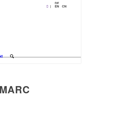
DE
|
EN
CN
kt
 MARC