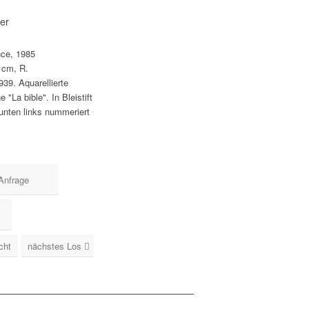
uer
nce, 1985
 cm, R.
939. Aquarellierte
"La bible". In Bleistift
unten links nummeriert
Anfrage
cht
nächstes Los