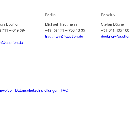
Berlin
Benelux
oph Bouillon
Michael Trautmann
Stefan Döbner
) 711 – 649 69-
+49 (0) 171 – 753 13 35
+31 641 405 160
trautmann@auction.de
doebner@auction
on@auction.de
inweise
Datenschutzeinstellungen
FAQ